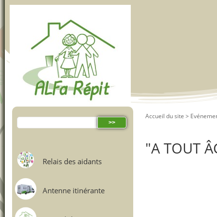
Accueil du site
>
Evénemen
"A TOUT Â
Relais des aidants
Antenne itinérante